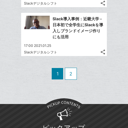
に
share
ブ
Slackデジタルシフト
記
Twitter
追
ッ
事
で
加
Facebook
ク
を
Slack導入事例：近畿大学 -
シ
シ
で
LINE
マ
日本初で全学生にSlackを導
ェ
ェ
シ
で
ー
入しブランドイメージ作り
は
ア
ア
ェ
にも活用
送
ク
す
て
る
ア
る
に
な
17:00 2021.01.25
追
share
ブ
Slackデジタルシフト
記
Twitter
加
ッ
事
で
Facebook
ク
を
シ
シ
で
LINE
マ
1
2
ェ
ェ
シ
で
ー
は
ア
ア
ェ
送
ク
す
て
る
ア
る
に
な
追
ブ
加
ッ
ク
マ
ピックアップ