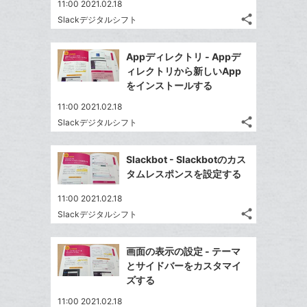
て
11:00 2021.02.18
る
ア
ク
る
な
share
Slackデジタルシフト
記
に
Twitter
ブ
事
追
で
Facebook
ッ
を
Appディレクトリ - Appデ
加
シ
シ
で
ク
LINE
ィレクトリから新しいApp
ェ
ェ
シ
マ
で
をインストールする
は
ア
ア
ェ
ー
送
す
て
11:00 2021.02.18
る
ア
ク
る
な
share
Slackデジタルシフト
記
に
Twitter
ブ
事
追
で
Facebook
ッ
を
Slackbot - Slackbotのカス
加
シ
シ
で
ク
LINE
タムレスポンスを設定する
ェ
ェ
シ
マ
で
は
ア
ア
11:00 2021.02.18
ェ
ー
送
す
て
share
Slackデジタルシフト
る
ア
ク
る
記
な
Twitter
事
に
ブ
で
Facebook
を
画面の表示の設定 - テーマ
追
ッ
シ
シ
で
LINE
とサイドバーをカスタマイ
加
ェ
ク
ェ
シ
で
ズする
は
ア
マ
ア
ェ
送
す
て
11:00 2021.02.18
ー