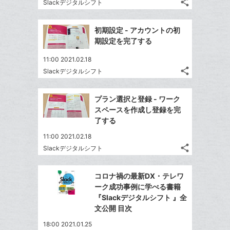
な
share
Slackデジタルシフト
記
に
Twitter
ブ
事
追
で
Facebook
ッ
を
初期設定 - アカウントの初
加
シ
シ
で
ク
LINE
期設定を完了する
ェ
ェ
シ
マ
で
は
ア
ア
11:00 2021.02.18
ェ
ー
送
す
て
share
Slackデジタルシフト
る
ア
ク
る
記
な
Twitter
事
に
ブ
で
Facebook
を
プラン選択と登録 - ワーク
追
ッ
シ
シ
で
LINE
スペースを作成し登録を完
加
ェ
ク
ェ
シ
で
了する
は
ア
マ
ア
ェ
送
す
て
11:00 2021.02.18
ー
る
ア
る
な
share
Slackデジタルシフト
ク
記
Twitter
ブ
事
に
で
Facebook
ッ
を
コロナ禍の最新DX・テレワ
追
シ
シ
で
ク
LINE
ーク成功事例に学べる書籍
加
ェ
ェ
シ
マ
で
『Slackデジタルシフト 』全
は
ア
ア
ェ
ー
文公開 目次
送
す
て
る
ア
ク
る
な
18:00 2021.01.25