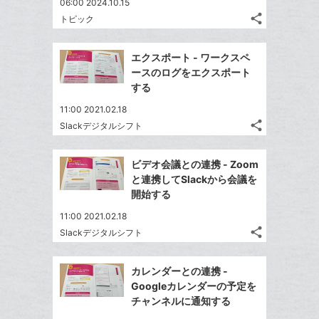
06:00 2024.10.15
share
トピック
記
Twitter
事
で
Facebook
を
エクスポート - ワークスペ
シ
シ
で
LINE
ースのログをエクスポート
ェ
ェ
シ
で
する
は
ア
ア
ェ
送
す
て
11:00 2021.02.18
る
ア
る
な
share
Slackデジタルシフト
記
Twitter
ブ
事
で
Facebook
ッ
を
ビデオ会議との連携 - Zoom
シ
シ
で
ク
LINE
と連携してSlackから会議を
ェ
ェ
シ
マ
で
開始する
は
ア
ア
ェ
ー
送
す
て
11:00 2021.02.18
る
ア
ク
る
な
share
Slackデジタルシフト
記
に
Twitter
ブ
事
追
で
Facebook
ッ
を
カレンダーとの連携 -
加
シ
シ
で
ク
LINE
Googleカレンダーの予定を
ェ
ェ
シ
マ
で
チャンネルに通知する
は
ア
ア
ェ
ー
送
す