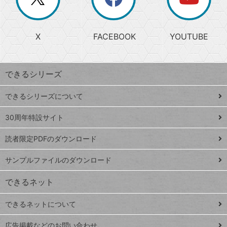
じ
閉
か
る
じ
る
search
ら
急
X
FACEBOOK
YOUTUBE
探
上
検
昇
索
す
ワ
できるシリーズ
ー
ド
できるシリーズについて
Google
ト
スプレ
ッ
30周年特設サイト
ッドシ
プ
読者限定PDFのダウンロード
ート
ペ
iPhone
ー
サンプルファイルのダウンロード
VLOOKUP
ジ
できるネット
連載
できるネットについて
Excel Q&A
close
閉じ
トイアンナ流仕
広告掲載などのお問い合わせ