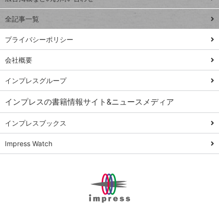
る
事術
全記事一覧
PowerAutomate
ではじめる業務
プライバシーポリシー
の完全自動化
会社概要
AI議事録作成術
Windows 11
インプレスグループ
Q&A
インプレスの書籍情報サイト&ニュースメディア
Teams踏み込み
活用術
インプレスブックス
Excel講師の仕事
Impress Watch
術
エクセル時短
パワポ時短
Windows Tips
神保町ペロリ旅