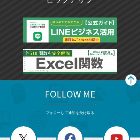
ー
ク
に
追
加
FOLLOW ME
search
format_list_bulleted
検
カ
検
カ
索
テ
メ
ゴ
索
テ
ニ
リ
フォローして通知を受け取る
ゴ
ュ
ー
ー
一
リ
を
覧
閉
を
ー