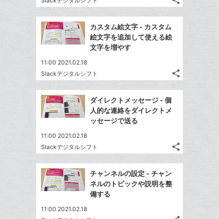
share
Slackデジタルシフト
記
に
Twitter
ブ
事
追
で
Facebook
ッ
を
カスタム絵文字 - カスタム
加
シ
シ
で
ク
LINE
絵文字を追加して使える絵
ェ
ェ
シ
マ
で
文字を増やす
は
ア
ア
ェ
ー
送
す
て
11:00 2021.02.18
る
ア
ク
る
な
share
Slackデジタルシフト
記
に
Twitter
ブ
事
追
で
Facebook
ッ
を
ダイレクトメッセージ - 個
加
シ
シ
で
ク
LINE
人的な連絡をダイレクトメ
ェ
ェ
シ
マ
で
ッセージで送る
は
ア
ア
ェ
ー
送
す
て
11:00 2021.02.18
る
ア
ク
る
な
share
Slackデジタルシフト
記
に
Twitter
ブ
事
追
で
Facebook
ッ
を
チャンネルの設定 - チャン
加
シ
シ
で
ク
LINE
ネルのトピックや説明を整
ェ
ェ
シ
マ
で
備する
は
ア
ア
ェ
ー
送
す
て
11:00 2021.02.18
る
ア
ク
る