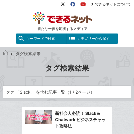
できるネットについて
X（旧
Facebook
YouTube
Twitter）
新たな一歩を応援するメディア
キーワードで検索
カテゴリーから探す
タグ検索結果
で
き
タグ検索結果
る
ネ
ッ
ト
タグ 「Slack」 を含む記事一覧（1 / 2ページ）
新社会人必読！ Slack＆
Chatwork ビジネスチャッ
ト攻略法