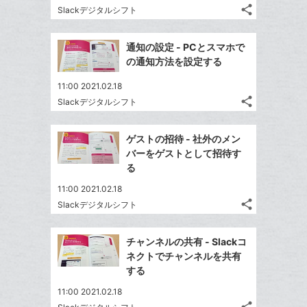
る
ア
る
な
share
Slackデジタルシフト
ク
記
Twitter
ブ
事
に
で
Facebook
ッ
を
通知の設定 - PCとスマホで
追
シ
シ
で
ク
LINE
の通知方法を設定する
加
ェ
ェ
シ
マ
で
は
ア
ア
11:00 2021.02.18
ェ
ー
送
す
て
share
Slackデジタルシフト
る
ア
ク
る
記
な
Twitter
事
に
ブ
で
Facebook
を
ゲストの招待 - 社外のメン
追
ッ
シ
シ
で
LINE
バーをゲストとして招待す
加
ェ
ク
ェ
シ
で
る
は
ア
マ
ア
ェ
送
す
て
11:00 2021.02.18
ー
る
ア
る
な
share
Slackデジタルシフト
ク
記
Twitter
ブ
事
に
で
Facebook
ッ
を
チャンネルの共有 - Slackコ
追
シ
シ
で
ク
LINE
ネクトでチャンネルを共有
加
ェ
ェ
シ
マ
で
する
は
ア
ア
ェ
ー
送
す
て
11:00 2021.02.18
る
ア
ク
る
な