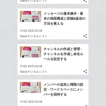
な
share
Slackデジタルシフト
記
に
Twitter
ブ
事
追
で
Facebook
ッ
を
メッセージの基本操作 - 基
加
シ
シ
で
ク
LINE
本の画面構成と投稿&返信の
ェ
ェ
シ
マ
で
方法を覚える
は
ア
ア
ェ
ー
送
す
て
11:00 2021.02.18
る
ア
ク
る
な
share
Slackデジタルシフト
記
に
Twitter
ブ
事
追
で
Facebook
ッ
を
チャンネルの作成と管理 -
加
シ
シ
で
ク
LINE
チャンネルを作成し命名ル
ェ
ェ
シ
マ
で
ールを設定する
は
ア
ア
ェ
ー
送
す
て
11:00 2021.02.18
る
ア
ク
る
な
share
Slackデジタルシフト
記
に
Twitter
ブ
事
追
で
Facebook
ッ
を
メンバーの追加と権限の設
加
シ
シ
で
ク
LINE
定 - ワークスペースにメン
ェ
ェ
シ
マ
で
バーを招待する
は
ア
ア
ェ
ー
送
す
て
11:00 2021.02.18
る
ア
ク
る