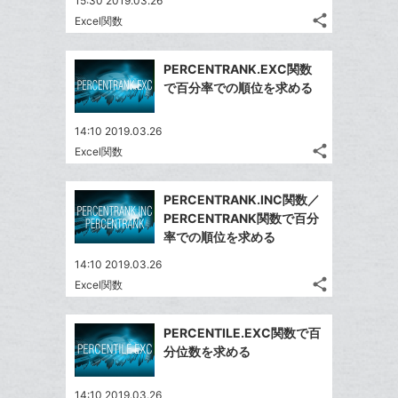
15:30 2019.03.26
share
Excel関数
記
Twitter
事
で
Facebook
を
PERCENTRANK.EXC関数
シ
シ
で
LINE
で百分率での順位を求める
ェ
ェ
シ
で
は
ア
ア
ェ
送
す
て
14:10 2019.03.26
る
ア
る
share
な
Excel関数
記
Twitter
ブ
事
で
Facebook
ッ
を
PERCENTRANK.INC関数／
シ
シ
で
LINE
ク
PERCENTRANK関数で百分
ェ
ェ
シ
で
マ
率での順位を求める
は
ア
ア
ェ
送
ー
す
て
14:10 2019.03.26
る
ア
る
ク
な
share
Excel関数
記
Twitter
に
ブ
事
で
追
Facebook
ッ
を
PERCENTILE.EXC関数で百
シ
加
シ
で
ク
LINE
分位数を求める
ェ
ェ
シ
マ
で
は
ア
ア
ェ
ー
送
す
て
14:10 2019.03.26