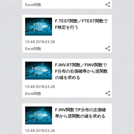
る
ア
る
ク
share
な
Excel関数
記
Twitter
に
ブ
事
で
Facebook
追
ッ
を
F.TEST関数／FTEST関数で
シ
シ
で
加
LINE
ク
F検定を行う
ェ
ェ
シ
で
マ
は
ア
ア
ェ
送
ー
す
て
13:48 2019.03.26
る
ア
る
ク
share
な
Excel関数
記
Twitter
に
ブ
事
で
Facebook
追
ッ
を
F.INV.RT関数／FINV関数で
シ
シ
で
加
LINE
ク
F分布の右側確率から逆関数
ェ
ェ
シ
で
マ
の値を求める
は
ア
ア
ェ
送
ー
す
て
13:48 2019.03.26
る
ア
る
ク
な
share
Excel関数
記
Twitter
に
ブ
事
で
追
Facebook
ッ
を
F.INV関数でF分布の左側確
シ
加
シ
で
ク
LINE
率から逆関数の値を求める
ェ
ェ
シ
マ
で
は
ア
ア
ェ
ー
送
す
て
13:48 2019.03.26