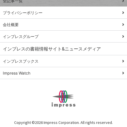
全記事一覧
PowerAutomate
ではじめる業務
プライバシーポリシー
の完全自動化
会社概要
AI議事録作成術
Windows 11
インプレスグループ
Q&A
インプレスの書籍情報サイト&ニュースメディア
Teams踏み込み
活用術
インプレスブックス
Excel講師の仕事
Impress Watch
術
エクセル時短
パワポ時短
Windows Tips
神保町ペロリ旅
俺のメルカリ
Copyright ©
2026 Impress Corporation. All rights reserved.