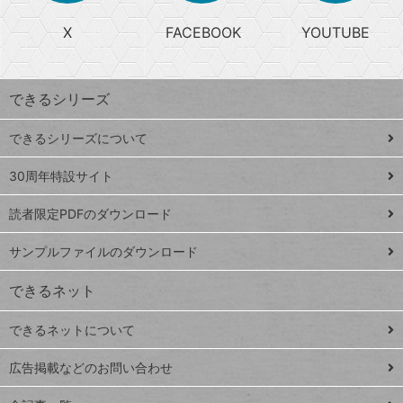
る
search
ら
急
X
FACEBOOK
YOUTUBE
探
上
検
昇
索
す
ワ
できるシリーズ
ー
ド
できるシリーズについて
Google
ト
スプレ
ッ
30周年特設サイト
ッドシ
プ
読者限定PDFのダウンロード
ート
ペ
iPhone
ー
サンプルファイルのダウンロード
VLOOKUP
ジ
できるネット
連載
できるネットについて
Excel Q&A
close
閉じ
トイアンナ流仕
広告掲載などのお問い合わせ
る
事術