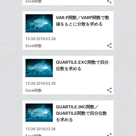
る
share
な
Excel関数
記
Twitter
に
ブ
事
で
追
Facebook
ッ
を
VAR.P関数／VARP関数で数
シ
加
シ
で
LINE
ク
値をもとに分散を求める
ェ
ェ
シ
で
マ
は
ア
ア
ェ
送
ー
す
て
13:36 2019.03.26
る
ア
る
ク
share
な
Excel関数
記
Twitter
に
ブ
事
で
Facebook
追
ッ
を
QUARTILE.EXC関数で四分
シ
シ
で
加
LINE
ク
位数を求める
ェ
ェ
シ
で
マ
は
ア
ア
ェ
送
ー
す
て
13:36 2019.03.26
る
ア
る
ク
share
な
Excel関数
記
Twitter
に
ブ
事
で
Facebook
追
ッ
を
QUARTILE.INC関数／
シ
シ
で
加
LINE
ク
QUARTILE関数で四分位数
ェ
ェ
シ
で
マ
を求める
は
ア
ア
ェ
送
ー
す
て
13:36 2019.03.26
る
ア
る
ク
な
share
Excel関数