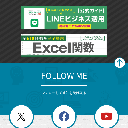
に
追
加
FOLLOW ME
search
format_list_bulleted
検
カ
検
カ
索
テ
メ
ゴ
索
テ
ニ
リ
フォローして通知を受け取る
ゴ
ュ
ー
ー
一
リ
を
覧
閉
を
ー
じ
閉
か
る
じ