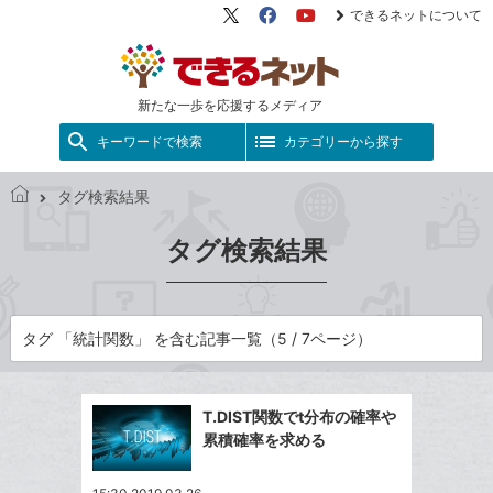
できるネットについて
X（旧
Facebook
YouTube
Twitter）
新たな一歩を応援するメディア
キーワードで検索
カテゴリーから探す
タグ検索結果
で
き
タグ検索結果
る
ネ
ッ
ト
タグ 「統計関数」 を含む記事一覧（5 / 7ページ）
T.DIST関数でt分布の確率や
累積確率を求める