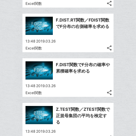
る
ア
ク
る
share
な
Excel関数
記
Twitter
に
ブ
事
で
追
Facebook
ッ
を
F.DIST.RT関数／FDIST関数
シ
加
シ
で
LINE
ク
でF分布の右側確率を求める
ェ
ェ
シ
で
マ
は
ア
ア
ェ
送
ー
す
て
13:48 2019.03.26
る
ア
る
ク
share
な
Excel関数
記
Twitter
に
ブ
事
で
Facebook
追
ッ
を
F.DIST関数でF分布の確率や
シ
シ
で
加
LINE
ク
累積確率を求める
ェ
ェ
シ
で
マ
は
ア
ア
ェ
送
ー
す
て
13:48 2019.03.26
る
ア
る
ク
share
な
Excel関数
記
Twitter
に
ブ
事
で
Facebook
追
ッ
を
Z.TEST関数／ZTEST関数で
シ
シ
で
加
LINE
ク
正規母集団の平均を検定す
ェ
ェ
シ
で
マ
る
は
ア
ア
ェ
送
ー
す
て
13:48 2019.03.26
る
ア