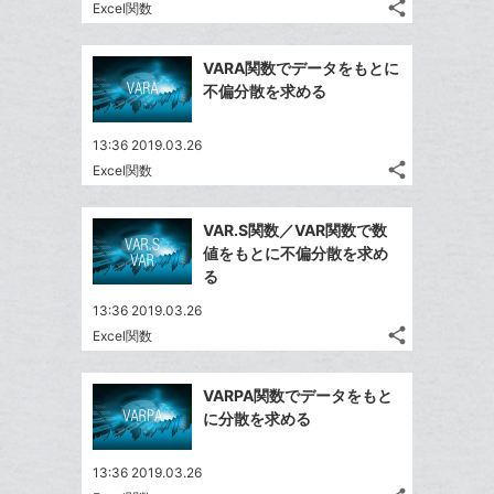
る
ク
な
share
Excel関数
記
Twitter
に
ブ
事
で
追
Facebook
ッ
を
VARA関数でデータをもとに
シ
加
シ
で
ク
LINE
不偏分散を求める
ェ
ェ
シ
マ
で
は
ア
ア
ェ
ー
送
す
て
13:36 2019.03.26
る
ア
ク
る
share
な
Excel関数
記
Twitter
に
ブ
事
で
追
Facebook
ッ
を
VAR.S関数／VAR関数で数
シ
加
シ
で
LINE
ク
値をもとに不偏分散を求め
ェ
ェ
シ
で
マ
る
は
ア
ア
ェ
送
ー
す
て
13:36 2019.03.26
る
ア
る
ク
な
share
Excel関数
記
Twitter
に
ブ
事
で
追
Facebook
ッ
を
VARPA関数でデータをもと
シ
加
シ
で
ク
LINE
に分散を求める
ェ
ェ
シ
マ
で
は
ア
ア
ェ
ー
送
す
て
13:36 2019.03.26
る
ア
ク