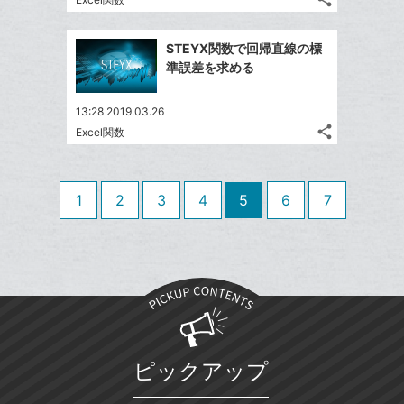
記
Twitter
に
ブ
事
で
追
Facebook
ッ
を
STEYX関数で回帰直線の標
シ
加
シ
で
ク
LINE
準誤差を求める
ェ
ェ
シ
マ
で
は
ア
ア
ェ
ー
送
す
て
13:28 2019.03.26
る
ア
ク
る
share
な
Excel関数
記
Twitter
に
ブ
事
で
追
Facebook
ッ
を
シ
加
シ
で
LINE
ク
1
2
3
4
5
6
7
ェ
ェ
シ
で
マ
は
ア
ア
ェ
送
ー
す
て
る
ア
る
ク
な
に
ブ
追
ッ
加
ク
マ
ピックアップ
ー
ク