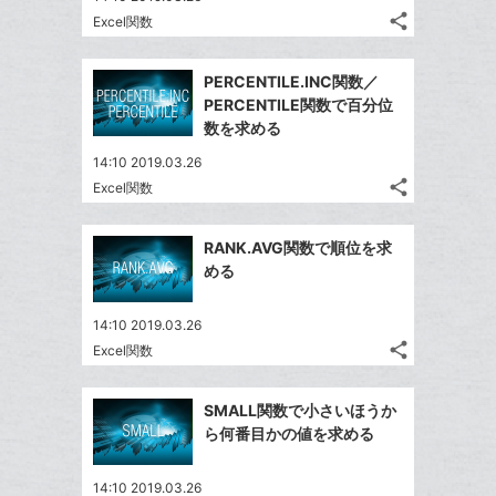
る
ア
ク
る
share
な
Excel関数
記
Twitter
に
ブ
事
で
追
Facebook
ッ
を
PERCENTILE.INC関数／
シ
加
シ
で
LINE
ク
PERCENTILE関数で百分位
ェ
ェ
シ
で
マ
数を求める
は
ア
ア
ェ
送
ー
す
て
14:10 2019.03.26
る
ア
る
ク
な
share
Excel関数
記
Twitter
に
ブ
事
で
追
Facebook
ッ
を
RANK.AVG関数で順位を求
シ
加
シ
で
ク
LINE
める
ェ
ェ
シ
マ
で
は
ア
ア
ェ
ー
送
す
て
14:10 2019.03.26
る
ア
ク
る
share
な
Excel関数
記
Twitter
に
ブ
事
で
追
Facebook
ッ
を
SMALL関数で小さいほうか
シ
加
シ
で
LINE
ク
ら何番目かの値を求める
ェ
ェ
シ
で
マ
は
ア
ア
ェ
送
ー
す
て
14:10 2019.03.26