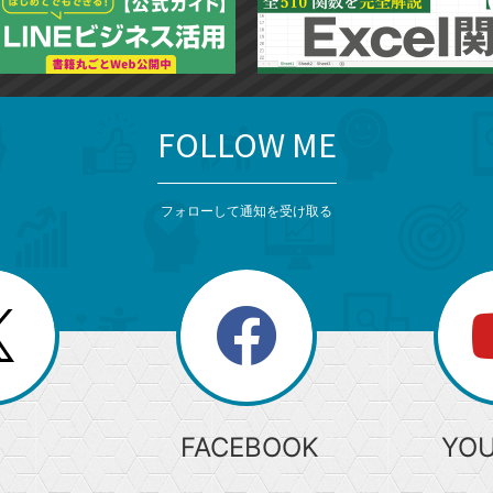
追
追
加
加
FOLLOW ME
フォローして通知を受け取る
search
検
索
FACEBOOK
YO