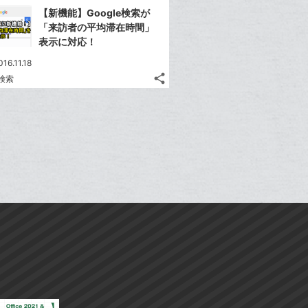
で
で
Facebook
Faceb
ク
ク
を
を
【新機能】Google検索が
シ
シ
シ
シ
で
で
LINE
LINE
マ
マ
「来訪者の平均滞在時間」
ェ
ェ
ェ
ェ
シ
シ
で
で
ー
ー
表示に対応！
は
は
ア
ア
ア
ア
ェ
ェ
送
送
ク
ク
す
す
て
て
016.11.18
る
る
ア
ア
る
る
に
に
な
な
share
e検索
記
Twitter
追
追
ブ
ブ
事
で
加
加
Facebook
ッ
ッ
を
シ
シ
で
ク
ク
LINE
ェ
ェ
シ
マ
マ
で
は
ア
ア
ェ
ー
ー
送
す
て
る
ア
ク
ク
る
な
に
に
ブ
追
追
ッ
加
加
ク
マ
ー
ク
に