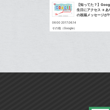
で
Facebook
ク
を
【知ってた？】Goog
シ
シ
で
LINE
マ
生日にアクセス → あ
ェ
ェ
シ
で
ー
の祝福メッセージが?
は
ア
ア
ェ
送
ク
す
て
06:00 2017.06.14
る
ア
る
に
な
その他（Google）
追
ブ
加
ッ
ク
マ
ー
ク
に
追
加