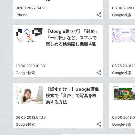
06:00 2022.04.20
06:00 2020.
share
iPhone
Google検索
記
Twitter
事
で
Facebook
を
【Google裏ワザ】「斜め」
シ
シ
で
LINE
「一回転」など、スマホで
ェ
ェ
シ
で
楽しめる検索隠し機能 4選
は
ア
ア
ェ
送
す
て
る
ア
る
な
19:00 2019.10.30
ブ
06:28 2018.1
share
Google検索
Google検索
ッ
記
Twitter
ク
事
で
Facebook
を
マ
【話すだけ！】Google画像
シ
シ
で
LINE
ー
検索で「音声」で写真を検
ェ
ェ
シ
で
索する方法
ク
は
ア
ア
ェ
送
す
に
て
る
ア
る
追
な
06:00 2018.04.19
06:00 2018.
share
加
ブ
Google検索
Google検索
記
Twitter
ッ
事