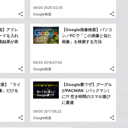
06:00 2020.02.05
share
share
Google検索
記
記
Twitter
Twitte
事
事
で
で
Facebook
Faceb
を
を
機能】アドレ
【Google画像検索】パソコ
シ
シ
シ
シ
で
で
LINE
LINE
ードを入れ
ン／PCで「この画像と似た
ェ
ェ
ェ
ェ
シ
シ
で
で
索結果が表
画像」を検索する方法
は
は
ア
ア
ア
ア
ェ
ェ
送
送
す
す
て
て
る
る
ア
ア
る
る
な
な
ブ
06:00 2018.07.04
ブ
share
share
Google検索
ッ
ッ
記
記
Twitter
Twitte
ク
ク
事
事
で
で
Facebook
Faceb
を
を
マ
マ
像検索】「ライ
【Google裏ワザ】グーグル
シ
シ
シ
シ
で
で
LINE
LINE
ー
ー
像」だけを
がPACMAN（パックマン）
ェ
ェ
ェ
ェ
シ
シ
で
で
に?! 空き時間のスマホ遊び
ク
は
ク
は
ア
ア
ア
ア
ェ
ェ
に最適
送
送
す
す
に
て
に
て
る
る
ア
ア
る
る
追
な
追
な
06:00 2017.06.22
share
share
加
ブ
加
ブ
Google検索
記
記
Twitter
Twitte
ッ
ッ
事
事