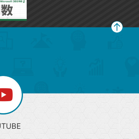
追
加
ペ
ー
ジ
上
部
へ
UTUBE