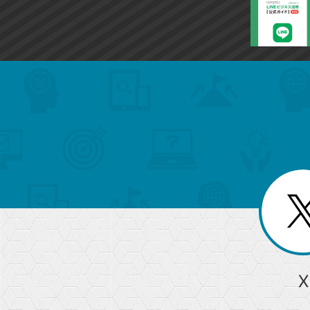
search
format_list_bulleted
検
カ
検
カ
索
テ
メ
ゴ
索
テ
ニ
リ
ュ
ー
ゴ
ー
一
を
覧
リ
閉
を
じ
閉
ー
る
じ
る
か
ら
急上昇ワード
X
探
Googleスプレッドシート
iPhone
VLOOKUP