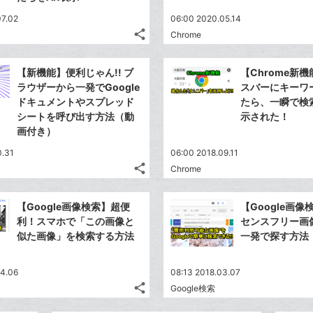
07.02
06:00 2020.05.14
share
Chrome
記
Twitter
事
で
Facebook
を
【新機能】便利じゃん!! ブ
【Chrome新
シ
シ
で
LINE
ラウザーから一発でGoogle
スバーにキーワ
ェ
ェ
シ
で
ドキュメントやスプレッド
たら、一瞬で検
は
ア
ア
ェ
シートを呼び出す方法（動
示された！
送
す
て
る
画付き）
ア
る
な
0.31
ブ
06:00 2018.09.11
share
Chrome
ッ
記
Twitter
ク
事
で
Facebook
を
マ
【Google画像検索】超便
【Google画
シ
シ
で
LINE
ー
利！スマホで「この画像と
センスフリー画
ェ
ェ
シ
で
似た画像」を検索する方法
一発で探す方法
ク
は
ア
ア
ェ
送
す
に
て
る
ア
る
追
な
04.06
08:13 2018.03.07
share
加
ブ
Google検索
記
Twitter
ッ
事