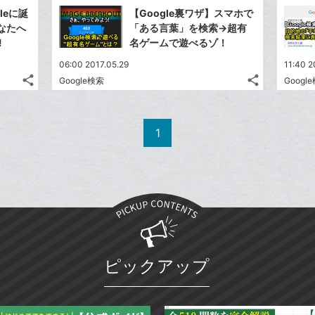
で
Facebook
ク
を
leに誕
【Google裏ワザ】スマホで
シ
シ
で
LINE
マ
なたへ
「ある言葉」を検索→超有
ェ
ェ
シ
で
ー
!
名ゲームで遊べるゾ！
は
ア
ア
ェ
送
ク
す
て
06:00 2017.05.29
11:40 2
る
ア
る
に
な
share
share
Google検索
Googl
記
記
Twitter
Twitter
追
ブ
事
事
で
で
加
Facebook
Facebook
ッ
を
を
シ
シ
シ
シ
で
で
ク
LINE
LINE
1
ェ
ェ
ェ
ェ
シ
シ
マ
で
で
は
は
ア
ア
ア
ア
ェ
ェ
ー
送
送
す
す
て
て
る
る
ア
ア
ク
る
る
な
な
に
ブ
ブ
追
ッ
ッ
加
ク
ク
マ
マ
ピックアップ
ー
ー
ク
ク
に
に