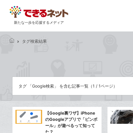
新たな一歩を応援するメディア
タグ検索結果
で
き
る
ネ
ッ
ト
タグ 「Google検索」 を含む記事一覧（1 / 1ページ）
【Google裏ワザ】iPhone
のGoogleアプリで「ピンボ
ール」が遊べるって知って
た？