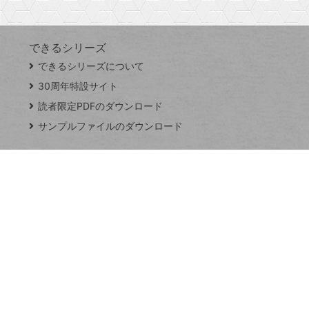
す
できるシリーズ
close
できるシリーズについて
閉
ト
じ
ッ
30周年特設サイト
る
プ
読者限定PDFのダウンロード
ペ
サンプルファイルのダウンロード
ー
ジ
連載
Excel Q&A
トイアンナ流仕
事術
PowerAutomate
ではじめる業務