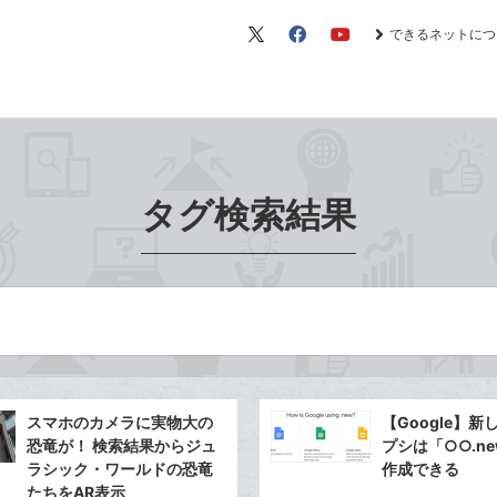
できるネットにつ
X（旧
Facebook
YouTube
Twitter）
タグ検索結果
スマホのカメラに実物大の
【Google】
恐竜が！ 検索結果からジュ
プシは「○○.n
ラシック・ワールドの恐竜
作成できる
たちをAR表示