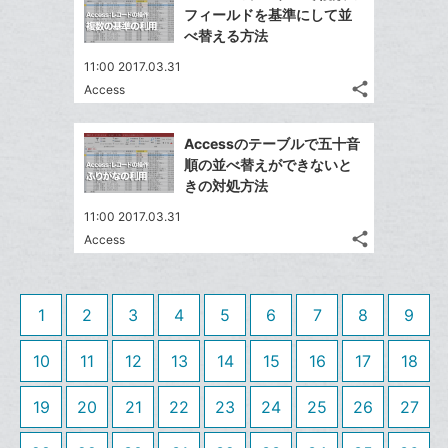
加
シ
シ
で
ク
LINE
フィールドを基準にして並
ェ
ェ
シ
マ
で
べ替える方法
は
ア
ア
ェ
ー
送
す
て
11:00 2017.03.31
る
ア
ク
る
な
share
Access
記
に
Twitter
ブ
事
追
で
Facebook
ッ
を
Accessのテーブルで五十音
加
シ
シ
で
ク
LINE
順の並べ替えができないと
ェ
ェ
シ
マ
で
きの対処方法
は
ア
ア
ェ
ー
送
す
て
11:00 2017.03.31
る
ア
ク
る
な
share
Access
記
に
Twitter
ブ
事
追
で
Facebook
ッ
を
加
シ
シ
で
ク
LINE
1
2
3
4
5
6
7
8
9
ェ
ェ
シ
マ
で
は
ア
ア
ェ
ー
送
す
10
11
12
13
14
15
16
17
18
て
る
ア
ク
る
な
に
19
20
21
22
23
24
25
26
27
ブ
追
ッ