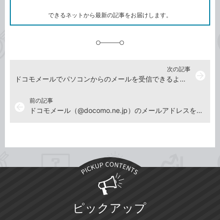
ー
ク
できるネットから最新の記事をお届けします。
に
追
加
次の記事
arrow_forward
ドコモメールでパソコンからのメールを受信できるようにする方法
前の記事
arrow_back
ドコモメール（@docomo.ne.jp）のメールアドレスを変更する方法
ピックアップ