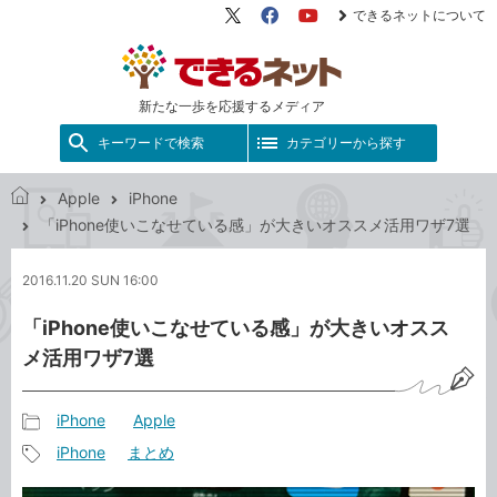
できるネットについて
X（旧
Facebook
YouTube
Twitter）
新たな一歩を応援するメディア
キーワードで検索
カテゴリーから探す
Apple
iPhone
で
「iPhone使いこなせている感」が大きいオススメ活用ワザ7選
き
る
2016.11.20 SUN 16:00
ネ
ッ
「iPhone使いこなせている感」が大きいオスス
ト
メ活用ワザ7選
iPhone
Apple
記
iPhone
まとめ
事
記
カ