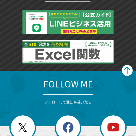
FOLLOW ME
search
format_list_bulleted
検
カ
検
カ
索
テ
メ
ゴ
索
テ
ニ
リ
フォローして通知を受け取る
ゴ
ュ
ー
ー
一
リ
を
覧
閉
を
ー
じ
閉
か
る
じ