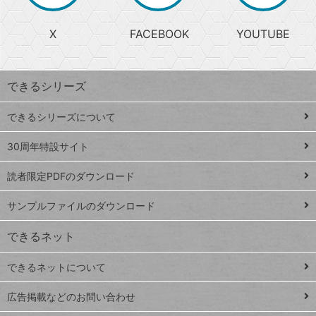
る
search
ら
急
X
FACEBOOK
YOUTUBE
探
上
検
昇
索
す
ワ
できるシリーズ
ー
ド
できるシリーズについて
Google
ト
スプレ
ッ
30周年特設サイト
ッドシ
プ
読者限定PDFのダウンロード
ート
ペ
iPhone
ー
サンプルファイルのダウンロード
VLOOKUP
ジ
できるネット
連載
できるネットについて
Excel Q&A
close
閉じ
トイアンナ流仕
広告掲載などのお問い合わせ
る
事術