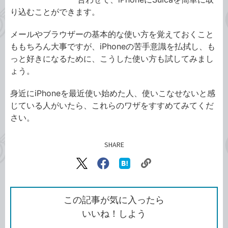
り込むことができます。
メールやブラウザーの基本的な使い方を覚えておくこと
ももちろん大事ですが、iPhoneの苦手意識を払拭し、も
っと好きになるために、こうした使い方も試してみまし
ょう。
身近にiPhoneを最近使い始めた人、使いこなせないと感
じている人がいたら、これらのワザをすすめてみてくだ
さい。
SHARE
記事をシェアする
リ
X（旧
Facebook
は
ン
Twitter）
で
て
ク
で
シ
な
を
シ
ェ
ブ
この記事が気に入ったら
コ
ェ
ア
ッ
いいね！しよう
ピ
ア
ク
ー
マ