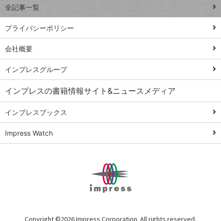
全記事一覧
PowerAutomate
ではじめる業務
プライバシーポリシー
の完全自動化
会社概要
AI議事録作成術
Windows 11
インプレスグループ
Q&A
インプレスの書籍情報サイト&ニュースメディア
Teams踏み込み
活用術
インプレスブックス
Excel講師の仕事
Impress Watch
術
エクセル時短
パワポ時短
Windows Tips
神保町ペロリ旅
俺のメルカリ
Copyright ©
2026 Impress Corporation. All rights reserved.