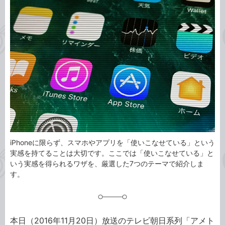
事
テ
タ
ゴ
グ
リ
iPhoneに限らず、スマホやアプリを「使いこなせている」という
実感を持てることは大切です。ここでは「使いこなせている」と
いう実感を得られるワザを、厳選した7つのテーマで紹介しま
す。
本日（2016年11月20日）放送のテレビ朝日系列「アメト