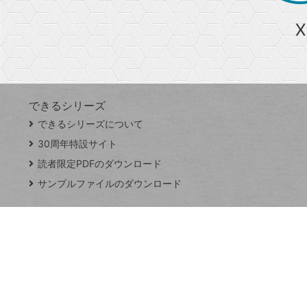
ら
急上昇ワード
X
探
Googleスプレッドシート
iPhone
VLOOKUP
す
できるシリーズ
close
できるシリーズについて
閉
ト
じ
ッ
30周年特設サイト
る
プ
読者限定PDFのダウンロード
ペ
サンプルファイルのダウンロード
ー
ジ
連載
Excel Q&A
トイアンナ流仕