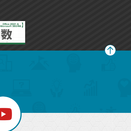
ー
ー
ク
ク
に
に
追
追
加
加
ペ
ー
ジ
上
部
へ