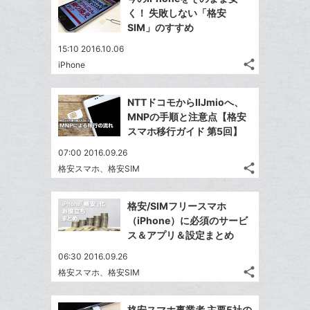
加
シ
シ
で
ク
LINE
く！ 失敗しない「格安
ェ
ェ
シ
マ
で
SIM」のすすめ
は
ア
ア
ェ
ー
送
す
て
15:10 2016.10.06
る
ア
ク
る
な
share
iPhone
記
に
Twitter
ブ
事
追
で
Facebook
ッ
を
NTTドコモからIIJmioへ、
加
シ
シ
で
ク
LINE
MNPの手順と注意点【格安
ェ
ェ
シ
マ
で
スマホ移行ガイド 第5回】
は
ア
ア
ェ
ー
送
す
て
07:00 2016.09.26
る
ア
ク
る
な
share
格安スマホ、格安SIM
記
に
Twitter
ブ
事
追
で
Facebook
ッ
を
格安/SIMフリースマホ
加
シ
シ
で
ク
LINE
（iPhone）に必須のサービ
ェ
ェ
シ
マ
で
ス＆アプリ＆設定まとめ
は
ア
ア
ェ
ー
送
す
て
06:30 2016.09.26
る
ア
ク
る
な
share
格安スマホ、格安SIM
記
に
Twitter
ブ
事
追
で
Facebook
ッ
を
格安スマホ事業者 主要5社の