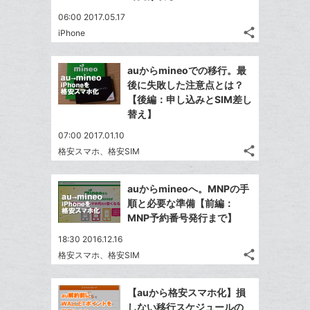
06:00 2017.05.17
share
iPhone
記
Twitter
事
で
Facebook
を
auからmineoでの移行。最
シ
シ
で
LINE
後に失敗した注意点とは？
ェ
ェ
シ
で
【後編：申し込みとSIM差し
は
ア
ア
ェ
替え】
送
す
て
る
ア
る
な
07:00 2017.01.10
share
ブ
格安スマホ、格安SIM
記
Twitter
ッ
事
で
Facebook
ク
を
auからmineoへ。MNPの手
シ
シ
で
LINE
マ
順と必要な準備【前編：
ェ
ェ
シ
で
ー
MNP予約番号発行まで】
は
ア
ア
ェ
送
ク
す
て
18:30 2016.12.16
る
ア
る
に
な
share
格安スマホ、格安SIM
記
Twitter
追
ブ
事
で
加
Facebook
ッ
を
【auから格安スマホ化】損
シ
シ
で
ク
LINE
しない移行スケジュールの