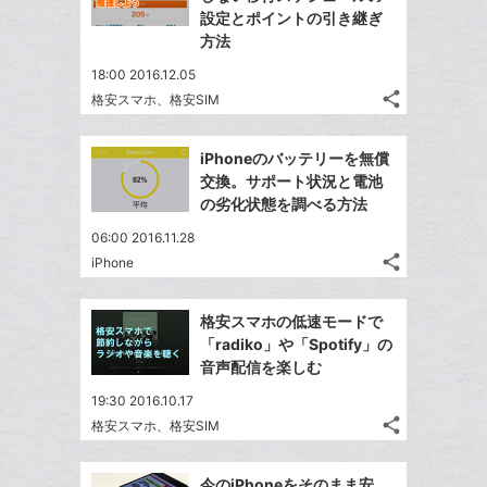
ェ
ェ
シ
マ
で
設定とポイントの引き継ぎ
は
ア
ア
ェ
ー
方法
送
す
て
る
ア
ク
る
な
18:00 2016.12.05
に
share
ブ
格安スマホ、格安SIM
記
Twitter
追
ッ
事
で
加
Facebook
ク
を
iPhoneのバッテリーを無償
シ
シ
で
LINE
マ
交換。サポート状況と電池
ェ
ェ
シ
で
ー
の劣化状態を調べる方法
は
ア
ア
ェ
送
ク
す
て
06:00 2016.11.28
る
ア
る
に
な
share
iPhone
記
Twitter
追
ブ
事
で
加
Facebook
ッ
を
格安スマホの低速モードで
シ
シ
で
ク
LINE
「radiko」や「Spotify」の
ェ
ェ
シ
マ
で
音声配信を楽しむ
は
ア
ア
ェ
ー
送
す
て
19:30 2016.10.17
る
ア
ク
る
な
share
格安スマホ、格安SIM
記
に
Twitter
ブ
事
追
で
Facebook
ッ
を
今のiPhoneをそのまま安