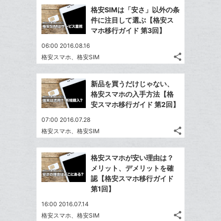
で
加
Facebook
ッ
を
格安SIMは「安さ」以外の条
シ
シ
で
ク
LINE
件に注目して選ぶ【格安ス
ェ
ェ
シ
マ
で
マホ移行ガイド 第3回】
は
ア
ア
ェ
ー
送
す
て
06:00 2016.08.16
る
ア
ク
る
な
share
格安スマホ、格安SIM
記
に
Twitter
ブ
事
追
で
Facebook
ッ
を
新品を買うだけじゃない、
加
シ
シ
で
ク
LINE
格安スマホの入手方法【格
ェ
ェ
シ
マ
で
安スマホ移行ガイド 第2回】
は
ア
ア
ェ
ー
送
す
て
07:00 2016.07.28
る
ア
ク
る
な
share
格安スマホ、格安SIM
記
に
Twitter
ブ
事
追
で
Facebook
ッ
を
格安スマホが安い理由は？
加
シ
シ
で
ク
LINE
メリット、デメリットを確
ェ
ェ
シ
マ
で
認【格安スマホ移行ガイド
は
ア
ア
ェ
ー
第1回】
送
す
て
る
ア
ク
る
な
16:00 2016.07.14
に
share
ブ
格安スマホ、格安SIM