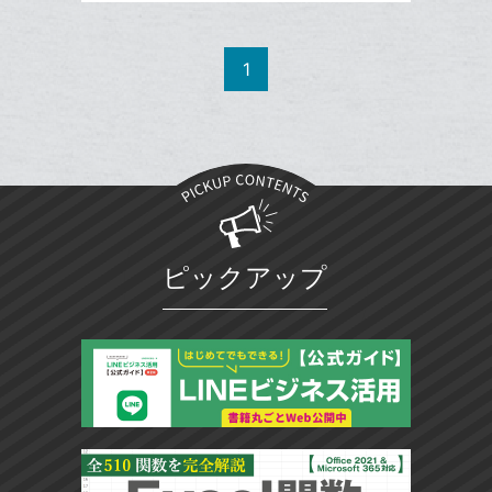
記
Twitter
追
ッ
事
で
加
Facebook
ク
を
シ
シ
で
LINE
マ
1
ェ
ェ
シ
で
ー
は
ア
ア
ェ
送
ク
す
て
る
ア
る
に
な
追
ブ
加
ッ
ク
マ
ピックアップ
ー
ク
に
追
加