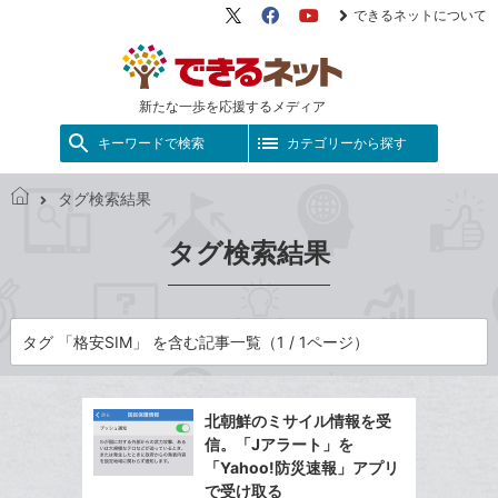
できるネットについて
X（旧
Facebook
YouTube
Twitter）
新たな一歩を応援するメディア
キーワードで検索
カテゴリーから探す
タグ検索結果
で
き
タグ検索結果
る
ネ
ッ
ト
タグ 「格安SIM」 を含む記事一覧（1 / 1ページ）
北朝鮮のミサイル情報を受
信。「Jアラート」を
「Yahoo!防災速報」アプリ
で受け取る