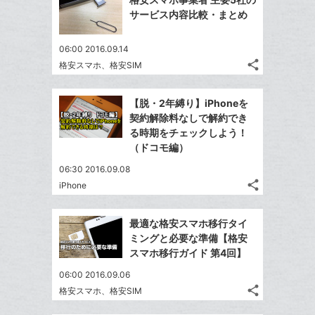
加
シ
シ
で
ク
LINE
サービス内容比較・まとめ
ェ
ェ
シ
マ
で
は
ア
ア
ェ
ー
送
す
て
06:00 2016.09.14
る
ア
ク
る
share
な
格安スマホ、格安SIM
記
Twitter
に
ブ
事
で
追
Facebook
ッ
を
【脱・2年縛り】iPhoneを
シ
加
シ
で
LINE
ク
契約解除料なしで解約でき
ェ
ェ
シ
で
マ
る時期をチェックしよう！
は
ア
ア
ェ
（ドコモ編）
送
ー
す
て
る
ア
る
ク
な
06:30 2016.09.08
に
share
ブ
iPhone
記
Twitter
追
ッ
事
で
Facebook
加
ク
を
最適な格安スマホ移行タイ
シ
シ
で
LINE
マ
ミングと必要な準備【格安
ェ
ェ
シ
で
ー
スマホ移行ガイド 第4回】
は
ア
ア
ェ
送
ク
す
て
06:00 2016.09.06
る
ア
る
に
な
share
格安スマホ、格安SIM
記
Twitter
追
ブ
事