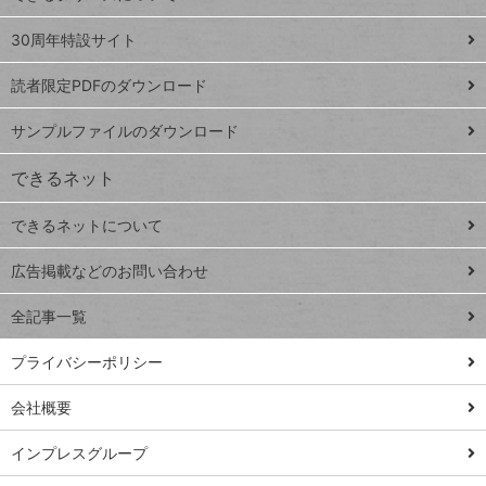
Google
ト
スプレ
ッ
30周年特設サイト
ッドシ
プ
読者限定PDFのダウンロード
ート
ペ
iPhone
ー
サンプルファイルのダウンロード
VLOOKUP
ジ
できるネット
連載
できるネットについて
Excel Q&A
close
閉じ
トイアンナ流仕
広告掲載などのお問い合わせ
る
事術
全記事一覧
PowerAutomate
ではじめる業務
プライバシーポリシー
の完全自動化
会社概要
AI議事録作成術
Windows 11
インプレスグループ
Q&A