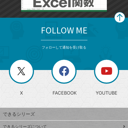
FOLLOW ME
search
format_list_bulleted
検
カ
検
カ
索
テ
メ
ゴ
索
テ
ニ
リ
フォローして通知を受け取る
ゴ
ュ
ー
ー
一
リ
を
覧
閉
を
ー
じ
閉
か
る
じ
る
search
ら
急
X
FACEBOOK
YOUTUBE
探
上
検
昇
索
す
ワ
できるシリーズ
ー
ド
できるシリーズについて