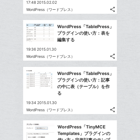
る
に
な
17:48 2015.02.02
追
share
ブ
WordPress（ワードプレス）
記
Twitter
加
ッ
事
で
Facebook
ク
を
WordPress「TablePress」
シ
シ
で
LINE
マ
プラグインの使い方：表を
ェ
ェ
シ
で
ー
編集する
は
ア
ア
ェ
送
ク
す
て
19:36 2015.01.30
る
ア
る
に
な
share
WordPress（ワードプレス）
記
Twitter
追
ブ
事
で
加
Facebook
ッ
を
WordPress「TablePress」
シ
シ
で
ク
LINE
プラグインの使い方：記事
ェ
ェ
シ
マ
で
の中に表（テーブル）を作
は
ア
ア
ェ
ー
る
送
す
て
る
ア
ク
る
な
19:34 2015.01.30
に
share
ブ
WordPress（ワードプレス）
記
Twitter
追
ッ
事
で
加
Facebook
ク
を
WordPress「TinyMCE
シ
シ
で
LINE
マ
Templates」プラグインの
ェ
ェ
シ
で
使い方：定形記事のテンプ