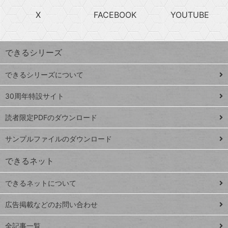
search
ら
急
X
FACEBOOK
YOUTUBE
探
上
検
昇
索
す
ワ
できるシリーズ
ー
ド
できるシリーズについて
Google
ト
スプレ
ッ
30周年特設サイト
ッドシ
プ
読者限定PDFのダウンロード
ート
ペ
iPhone
ー
サンプルファイルのダウンロード
VLOOKUP
ジ
できるネット
連載
できるネットについて
Excel Q&A
close
閉じ
トイアンナ流仕
広告掲載などのお問い合わせ
る
事術
全記事一覧