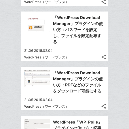
追
share
ブ
WordPress（ワードプレス）
記
Twitter
加
ッ
事
で
Facebook
ク
を
「WordPress Download
シ
シ
で
LINE
マ
Manager」プラグインの使
ェ
ェ
シ
で
ー
い方：パスワードを設定
は
ア
ア
ェ
し、ファイルを限定配布す
送
ク
す
て
る
る
ア
る
に
な
追
21:06 2015.02.04
ブ
share
加
WordPress（ワードプレス）
ッ
記
Twitter
ク
事
で
Facebook
を
マ
「WordPress Download
シ
シ
で
LINE
ー
Manager」プラグインの使
ェ
ェ
シ
で
い方：PDFなどのファイル
ク
は
ア
ア
ェ
をダウンロード可能にする
送
す
に
て
る
ア
る
追
な
21:05 2015.02.04
share
加
ブ
WordPress（ワードプレス）
記
Twitter
ッ
事
で
Facebook
ク
を
WordPress「WP-Polls」
シ
シ
で
LINE
マ
プラグインの使い方：記事