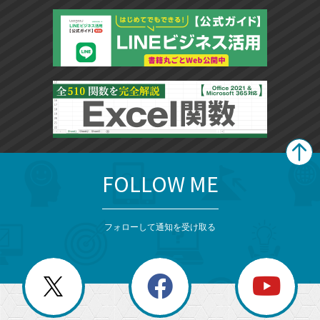
に
追
加
FOLLOW ME
search
format_list_bulleted
検
カ
検
カ
索
テ
メ
ゴ
索
テ
ニ
リ
フォローして通知を受け取る
ゴ
ュ
ー
ー
一
リ
を
覧
閉
を
ー
じ
閉
か
る
じ
る