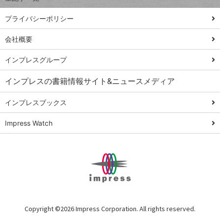
PowerAutomate
ではじめる業務
プライバシーポリシー
の完全自動化
会社概要
AI議事録作成術
Windows 11
インプレスグループ
Q&A
インプレスの書籍情報サイト&ニュースメディア
Teams踏み込み
活用術
インプレスブックス
Excel講師の仕事
Impress Watch
術
エクセル時短
パワポ時短
Windows Tips
神保町ペロリ旅
俺のメルカリ
Copyright ©
2026 Impress Corporation. All rights reserved.