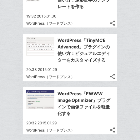
ー
は
ア
ア
ェ
レートを作る
送
ク
す
て
る
ア
る
に
な
19:32 2015.01.30
追
share
ブ
WordPress（ワードプレス）
記
Twitter
加
ッ
事
で
Facebook
ク
を
WordPress「TinyMCE
シ
シ
で
LINE
マ
Advanced」プラグインの
ェ
ェ
シ
で
ー
使い方：ビジュアルエディ
は
ア
ア
ェ
ターをカスタマイズする
送
ク
す
て
る
ア
る
に
な
20:33 2015.01.29
追
share
ブ
WordPress（ワードプレス）
記
Twitter
加
ッ
事
で
Facebook
ク
を
WordPress「EWWW
シ
シ
で
LINE
マ
Image Optimizer」プラグ
ェ
ェ
シ
で
ー
インで画像ファイルを軽量
は
ア
ア
ェ
化する
送
ク
す
て
る
ア
る
に
な
20:32 2015.01.29
追
share
ブ
WordPress（ワードプレス）
記
Twitter
加
ッ
事