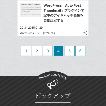
で
Facebook
ク
を
WordPress「Auto Post
シ
シ
で
LINE
マ
Thumbnail」プラグインで
ェ
ェ
シ
で
ー
記事のアイキャッチ画像を
は
ア
ア
ェ
自動設定する
送
ク
す
て
る
ア
る
に
な
20:31 2015.01.29
追
share
ブ
WordPress（ワードプレス）
記
Twitter
加
ッ
事
で
Facebook
ク
を
シ
シ
で
LINE
マ
1
2
3
4
5
6
ェ
ェ
シ
で
ー
は
ア
ア
ェ
送
ク
す
て
る
ア
る
に
な
追
ブ
加
ッ
ク
マ
ピックアップ
ー
ク