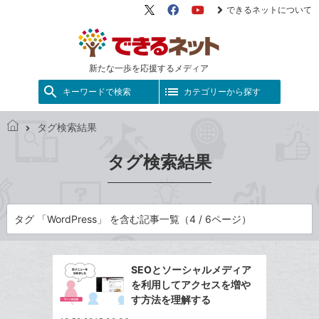
できるネットについて
X（旧
Facebook
YouTube
Twitter）
新たな一歩を応援するメディア
キーワードで検索
カテゴリーから探す
タグ検索結果
で
き
タグ検索結果
る
ネ
ッ
ト
タグ 「WordPress」 を含む記事一覧（4 / 6ページ）
SEOとソーシャルメディア
を利用してアクセスを増や
す方法を理解する