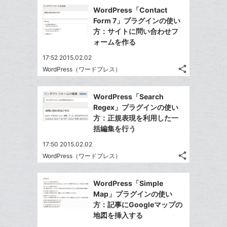
で
加
Facebook
ク
を
WordPress「Contact
シ
シ
で
LINE
マ
Form 7」プラグインの使い
ェ
ェ
シ
で
ー
方：サイトに問い合わせフ
は
ア
ア
ェ
ォームを作る
送
ク
す
て
る
ア
る
に
な
17:52 2015.02.02
追
share
ブ
WordPress（ワードプレス）
記
Twitter
加
ッ
事
で
Facebook
ク
を
WordPress「Search
シ
シ
で
LINE
マ
Regex」プラグインの使い
ェ
ェ
シ
で
ー
方：正規表現を利用した一
は
ア
ア
ェ
括編集を行う
送
ク
す
て
る
ア
る
に
な
17:50 2015.02.02
追
share
ブ
WordPress（ワードプレス）
記
Twitter
加
ッ
事
で
Facebook
ク
を
WordPress「Simple
シ
シ
で
LINE
マ
Map」プラグインの使い
ェ
ェ
シ
で
ー
方：記事にGoogleマップの
は
ア
ア
ェ
地図を挿入する
送
ク
す
て
る
ア