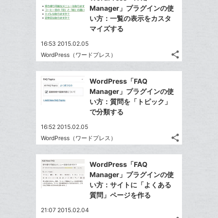
シ
シ
で
LINE
マ
Manager」プラグインの使
ェ
ェ
シ
で
ー
い方：一覧の表示をカスタ
は
ア
ア
ェ
マイズする
送
ク
す
て
る
ア
る
に
な
16:53 2015.02.05
追
share
ブ
WordPress（ワードプレス）
記
Twitter
加
ッ
事
で
Facebook
ク
を
WordPress「FAQ
シ
シ
で
LINE
マ
Manager」プラグインの使
ェ
ェ
シ
で
ー
い方：質問を「トピック」
は
ア
ア
ェ
で分類する
送
ク
す
て
る
ア
る
に
な
16:52 2015.02.05
追
share
ブ
WordPress（ワードプレス）
記
Twitter
加
ッ
事
で
Facebook
ク
を
WordPress「FAQ
シ
シ
で
LINE
マ
Manager」プラグインの使
ェ
ェ
シ
で
ー
い方：サイトに「よくある
は
ア
ア
ェ
質問」ページを作る
送
ク
す
て
る
ア
る
に
な
21:07 2015.02.04