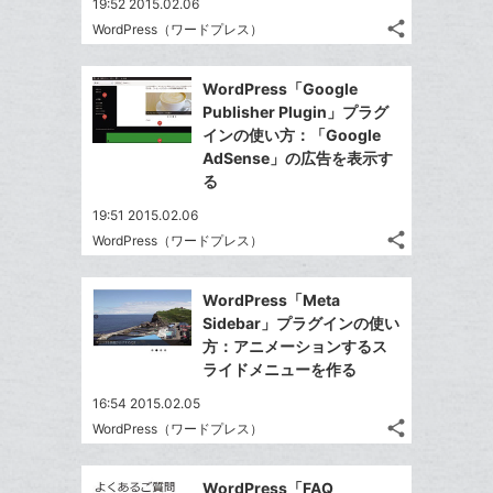
19:52 2015.02.06
share
WordPress（ワードプレス）
記
Twitter
事
で
Facebook
を
WordPress「Google
シ
シ
で
LINE
Publisher Plugin」プラグ
ェ
ェ
シ
で
インの使い方：「Google
は
ア
ア
ェ
AdSense」の広告を表示す
送
す
て
る
る
ア
る
な
19:51 2015.02.06
ブ
share
WordPress（ワードプレス）
ッ
記
Twitter
ク
事
で
Facebook
を
マ
WordPress「Meta
シ
シ
で
LINE
ー
Sidebar」プラグインの使い
ェ
ェ
シ
で
方：アニメーションするス
ク
は
ア
ア
ェ
ライドメニューを作る
送
す
に
て
る
ア
る
追
な
16:54 2015.02.05
share
加
ブ
WordPress（ワードプレス）
記
Twitter
ッ
事
で
Facebook
ク
を
WordPress「FAQ