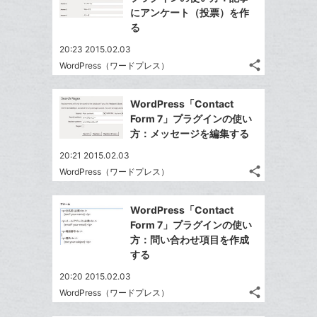
ェ
ェ
シ
で
ー
にアンケート（投票）を作
は
ア
ア
ェ
る
送
ク
す
て
る
ア
る
に
な
20:23 2015.02.03
追
share
ブ
WordPress（ワードプレス）
記
Twitter
加
ッ
事
で
Facebook
ク
を
WordPress「Contact
シ
シ
で
LINE
マ
Form 7」プラグインの使い
ェ
ェ
シ
で
ー
方：メッセージを編集する
は
ア
ア
ェ
送
ク
す
て
20:21 2015.02.03
る
ア
る
に
な
share
WordPress（ワードプレス）
記
Twitter
追
ブ
事
で
加
Facebook
ッ
を
WordPress「Contact
シ
シ
で
ク
LINE
Form 7」プラグインの使い
ェ
ェ
シ
マ
で
方：問い合わせ項目を作成
は
ア
ア
ェ
ー
する
送
す
て
る
ア
ク
る
な
20:20 2015.02.03
に
share
ブ
WordPress（ワードプレス）
記
Twitter
追
ッ
事