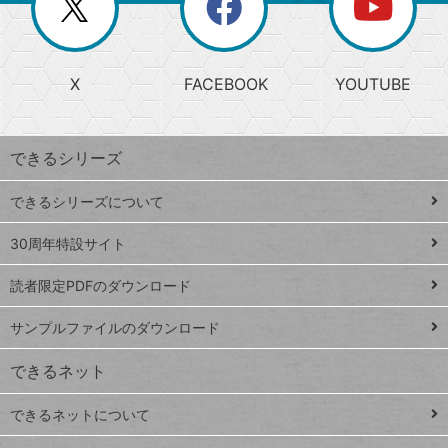
ー
じ
閉
か
る
じ
る
search
ら
急
X
FACEBOOK
YOUTUBE
探
上
検
昇
索
す
ワ
できるシリーズ
ー
ド
できるシリーズについて
Google
ト
スプレ
ッ
30周年特設サイト
ッドシ
プ
読者限定PDFのダウンロード
ート
ペ
iPhone
ー
サンプルファイルのダウンロード
VLOOKUP
ジ
できるネット
連載
できるネットについて
Excel Q&A
close