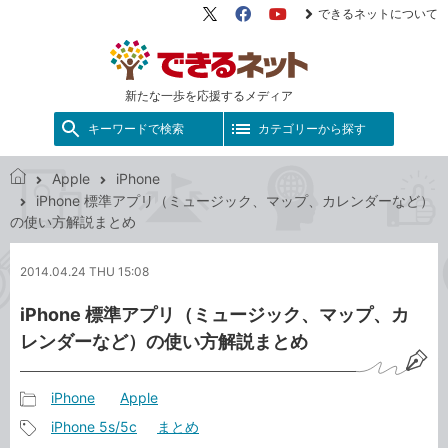
できるネットについて
X（旧
Facebook
YouTube
Twitter）
新たな一歩を応援するメディア
キーワードで検索
カテゴリーから探す
Apple
iPhone
で
iPhone 標準アプリ（ミュージック、マップ、カレンダーなど）
き
の使い方解説まとめ
る
ネ
2014.04.24 THU 15:08
ッ
ト
iPhone 標準アプリ（ミュージック、マップ、カ
レンダーなど）の使い方解説まとめ
iPhone
Apple
記
iPhone 5s/5c
まとめ
事
記