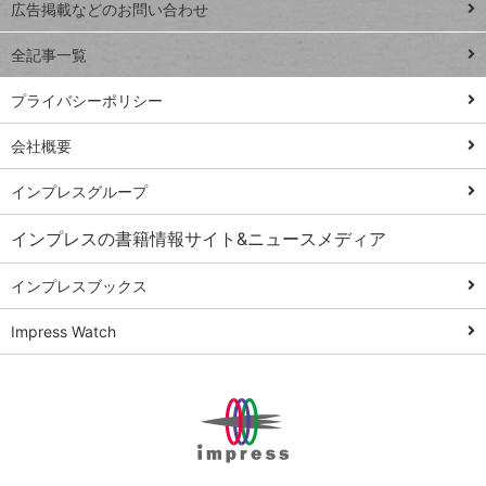
閉じ
トイアンナ流仕
広告掲載などのお問い合わせ
る
事術
全記事一覧
PowerAutomate
ではじめる業務
プライバシーポリシー
の完全自動化
会社概要
AI議事録作成術
Windows 11
インプレスグループ
Q&A
インプレスの書籍情報サイト&ニュースメディア
Teams踏み込み
活用術
インプレスブックス
Excel講師の仕事
Impress Watch
術
エクセル時短
パワポ時短
Windows Tips
神保町ペロリ旅