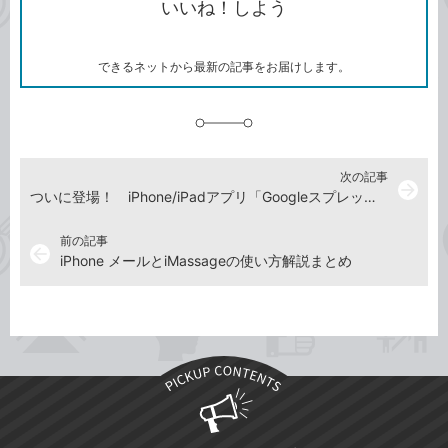
いいね！しよう
ピ
ア
ク
ー
マ
ー
ク
できるネットから最新の記事をお届けします。
に
追
加
次の記事
arrow_forward
ついに登場！ iPhone/iPadアプリ「Googleスプレッドシート/Googleドキュメント」を使ってみよう
前の記事
arrow_back
iPhone メールとiMassageの使い方解説まとめ