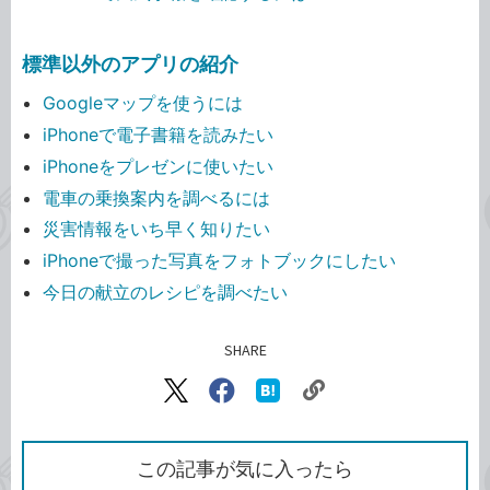
標準以外のアプリの紹介
Googleマップを使うには
iPhoneで電子書籍を読みたい
iPhoneをプレゼンに使いたい
電車の乗換案内を調べるには
災害情報をいち早く知りたい
iPhoneで撮った写真をフォトブックにしたい
今日の献立のレシピを調べたい
SHARE
記事をシェアする
リ
X（旧
Facebook
は
ン
Twitter）
で
て
ク
で
シ
な
を
シ
ェ
ブ
この記事が気に入ったら
コ
ェ
ア
ッ