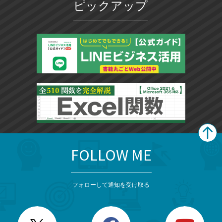
ピックアップ
FOLLOW ME
search
format_list_bulleted
検
カ
検
カ
索
テ
メ
ゴ
索
テ
ニ
リ
フォローして通知を受け取る
ゴ
ュ
ー
ー
一
リ
を
覧
閉
を