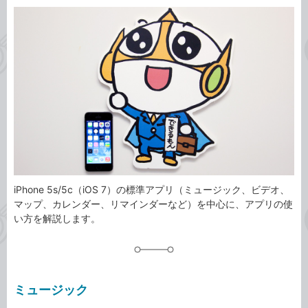
カ
事
テ
タ
ゴ
グ
リ
iPhone 5s/5c（iOS 7）の標準アプリ（ミュージック、ビデオ、
マップ、カレンダー、リマインダーなど）を中心に、アプリの使
い方を解説します。
ミュージック