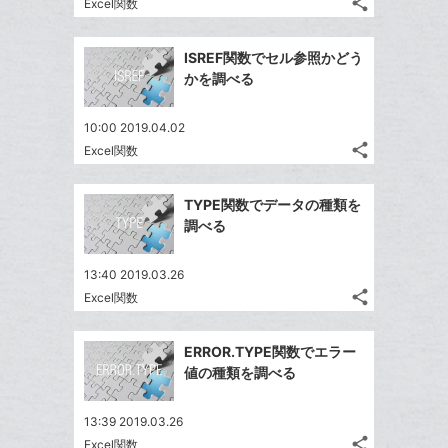
る
ク
share
な
Excel関数
記
Twitter
に
ブ
事
で
Facebook
追
ッ
を
ISREF関数でセル参照かどう
シ
シ
で
加
LINE
ク
かを調べる
ェ
ェ
シ
で
マ
は
ア
ア
ェ
送
ー
す
て
10:00 2019.04.02
る
ア
る
ク
share
な
Excel関数
記
Twitter
に
ブ
事
で
Facebook
追
ッ
を
TYPE関数でデータの種類を
シ
シ
で
加
LINE
ク
調べる
ェ
ェ
シ
で
マ
は
ア
ア
ェ
送
ー
す
て
13:40 2019.03.26
る
ア
る
ク
share
な
Excel関数
記
Twitter
に
ブ
事
で
Facebook
追
ッ
を
ERROR.TYPE関数でエラー
シ
シ
で
加
LINE
ク
値の種類を調べる
ェ
ェ
シ
で
マ
は
ア
ア
ェ
送
ー
す
て
13:39 2019.03.26
る
ア
る
ク
share
な
Excel関数