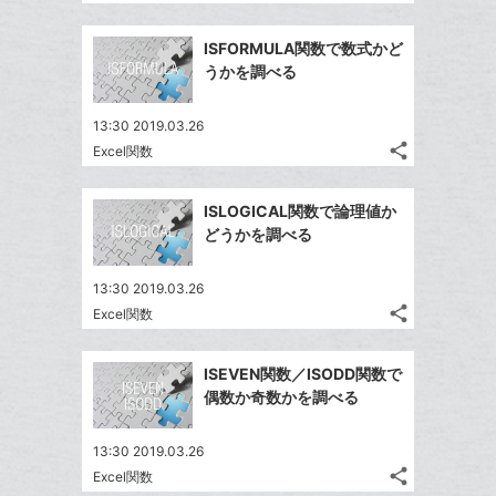
記
Twitter
に
ブ
事
で
Facebook
追
ッ
を
ISFORMULA関数で数式かど
シ
シ
で
加
LINE
ク
うかを調べる
ェ
ェ
シ
で
マ
は
ア
ア
ェ
送
ー
す
て
13:30 2019.03.26
る
ア
る
ク
share
な
Excel関数
記
Twitter
に
ブ
事
で
Facebook
追
ッ
を
ISLOGICAL関数で論理値か
シ
シ
で
加
LINE
ク
どうかを調べる
ェ
ェ
シ
で
マ
は
ア
ア
ェ
送
ー
す
て
13:30 2019.03.26
る
ア
る
ク
share
な
Excel関数
記
Twitter
に
ブ
事
で
Facebook
追
ッ
を
ISEVEN関数／ISODD関数で
シ
シ
で
加
LINE
ク
偶数か奇数かを調べる
ェ
ェ
シ
で
マ
は
ア
ア
ェ
送
ー
す
て
13:30 2019.03.26
る
ア
る
ク
share
な
Excel関数
記
Twitter