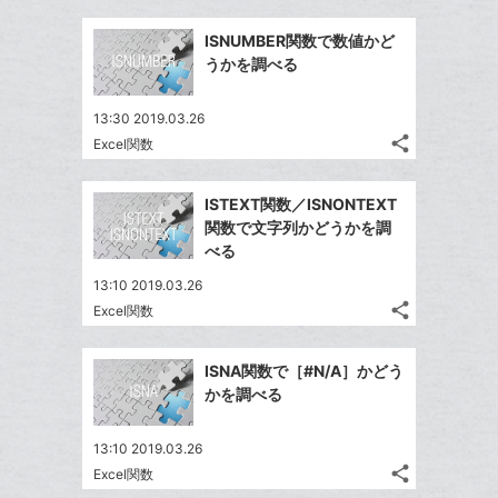
に
ブ
事
で
Facebook
追
ッ
を
ISNUMBER関数で数値かど
シ
シ
で
加
LINE
ク
うかを調べる
ェ
ェ
シ
で
マ
は
ア
ア
ェ
送
ー
す
て
13:30 2019.03.26
る
ア
る
ク
share
な
Excel関数
記
Twitter
に
ブ
事
で
Facebook
追
ッ
を
ISTEXT関数／ISNONTEXT
シ
シ
で
加
LINE
ク
関数で文字列かどうかを調
ェ
ェ
シ
で
マ
べる
は
ア
ア
ェ
送
ー
す
て
13:10 2019.03.26
る
ア
る
ク
な
share
Excel関数
記
Twitter
に
ブ
事
で
追
Facebook
ッ
を
ISNA関数で［#N/A］かどう
シ
加
シ
で
ク
LINE
かを調べる
ェ
ェ
シ
マ
で
は
ア
ア
ェ
ー
送
す
て
13:10 2019.03.26
る
ア
ク
る
share
な
Excel関数
記
Twitter
に