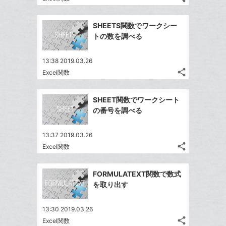
記
Twitter
に
ブ
事
で
Facebook
追
ッ
を
SHEETS関数でワークシー
シ
シ
で
加
LINE
ク
トの数を調べる
ェ
ェ
シ
で
マ
は
ア
ア
ェ
送
ー
す
て
13:38 2019.03.26
る
ア
る
ク
share
な
Excel関数
記
Twitter
に
ブ
事
で
Facebook
追
ッ
を
SHEET関数でワークシート
シ
シ
で
加
LINE
ク
の番号を調べる
ェ
ェ
シ
で
マ
は
ア
ア
ェ
送
ー
す
て
13:37 2019.03.26
る
ア
る
ク
share
な
Excel関数
記
Twitter
に
ブ
事
で
Facebook
追
ッ
を
FORMULATEXT関数で数式
シ
シ
で
加
LINE
ク
を取り出す
ェ
ェ
シ
で
マ
は
ア
ア
ェ
送
ー
す
て
13:30 2019.03.26
る
ア
る
ク
share
な
Excel関数