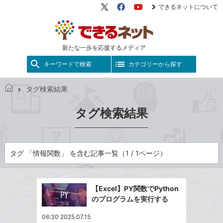
できるネットについて
X（旧
Facebook
YouTube
Twitter）
新たな一歩を応援するメディア
キーワードで検索
カテゴリーから探す
タグ検索結果
で
き
タグ検索結果
る
ネ
ッ
ト
タグ 「情報関数」 を含む記事一覧（1 / 1ページ）
【Excel】PY関数でPython
のプログラムを実行する
06:30 2025.07.15