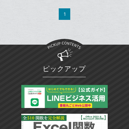
事
で
Facebook
追
ッ
を
シ
シ
で
加
LINE
ク
1
ェ
ェ
シ
で
マ
は
ア
ア
ェ
送
ー
す
て
る
ア
る
ク
な
に
ブ
追
ッ
加
ク
マ
ピックアップ
ー
ク
に
追
加