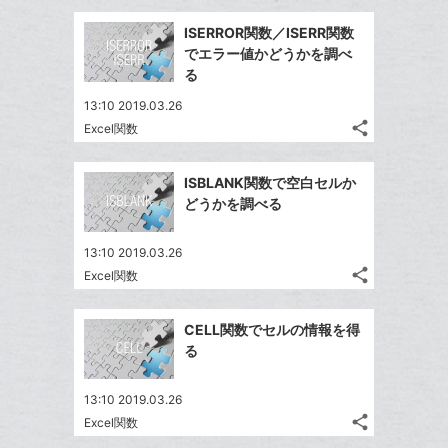
ブ
事
で
追
Facebook
ッ
を
ISERROR関数／ISERR関数
シ
加
シ
で
LINE
ク
でエラー値かどうかを調べ
ェ
ェ
シ
で
マ
る
は
ア
ア
ェ
送
ー
す
て
13:10 2019.03.26
る
ア
る
ク
な
share
Excel関数
記
Twitter
に
ブ
事
で
追
Facebook
ッ
を
ISBLANK関数で空白セルか
シ
加
シ
で
ク
LINE
どうかを調べる
ェ
ェ
シ
マ
で
は
ア
ア
ェ
ー
送
す
て
13:10 2019.03.26
る
ア
ク
る
share
な
Excel関数
記
Twitter
に
ブ
事
で
追
Facebook
ッ
を
CELL関数でセルの情報を得
シ
加
シ
で
LINE
ク
る
ェ
ェ
シ
で
マ
は
ア
ア
ェ
送
ー
す
て
13:10 2019.03.26
る
ア
る
ク
share
な
Excel関数
記
Twitter
に
ブ