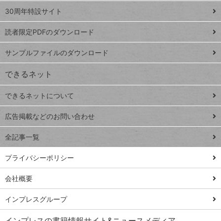
ト
スプレ
ッ
30周年特設サイト
ッドシ
プ
読者限定PDFのダウンロード
ート
ペ
iPhone
ー
サンプルファイルのダウンロード
VLOOKUP
ジ
できるネット
連載
できるネットについて
Excel Q&A
close
閉じ
トイアンナ流仕
広告掲載などのお問い合わせ
る
事術
全記事一覧
PowerAutomate
ではじめる業務
プライバシーポリシー
の完全自動化
会社概要
AI議事録作成術
Windows 11
インプレスグループ
Q&A
インプレスの書籍情報サイト&ニュースメディア