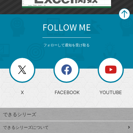
FOLLOW ME
search
format_list_bulleted
検
カ
検
カ
索
テ
メ
ゴ
索
テ
ニ
リ
フォローして通知を受け取る
ゴ
ュ
ー
ー
一
リ
を
覧
閉
を
ー
じ
閉
か
る
じ
る
search
ら
急
X
FACEBOOK
YOUTUBE
探
上
検
昇
索
す
ワ
できるシリーズ
ー
ド
できるシリーズについて
Google