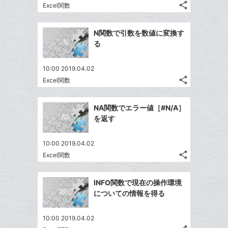
share
Excel関数
記
Twitter
事
で
Facebook
を
N関数で引数を数値に変換す
シ
シ
で
LINE
る
ェ
ェ
シ
で
は
ア
ア
ェ
送
す
て
10:00 2019.04.02
る
ア
る
share
な
Excel関数
記
Twitter
ブ
事
で
Facebook
ッ
を
NA関数でエラー値［#N/A］
シ
シ
で
LINE
ク
を返す
ェ
ェ
シ
で
マ
は
ア
ア
ェ
送
ー
す
て
10:00 2019.04.02
る
ア
る
ク
share
な
Excel関数
記
Twitter
に
ブ
事
で
Facebook
追
ッ
を
INFO関数で現在の操作環境
シ
シ
で
加
LINE
ク
についての情報を得る
ェ
ェ
シ
で
マ
は
ア
ア
ェ
送
ー
す
て
10:00 2019.04.02
る
ア